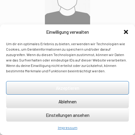
Einwilligung verwalten
Temes Philip
Monteur
Um dir ein optimales Erlebnis zu bieten, verwenden wir Technologien wie
Cookies, um Geräteinformationen zu speichern und/oder darauf
E-Mail:
office@installationstechnik-wels.at
zuzugreifen. Wenn du diesen Technologien zustimmst, können wir Daten
wie das Surfverhalten oder eindeutige IDs auf dieser Website verarbeiten.
Wenn du deine Einwilligung nicht erteilst oder zurückziehst, können
bestimmte Merkmale und Funktionen beeinträchtigt werden.
Du willst Teil unseres Teams werden?
Akzeptieren
Ablehnen
Einstellungen ansehen
Zu den offenen Stellen
Impressum